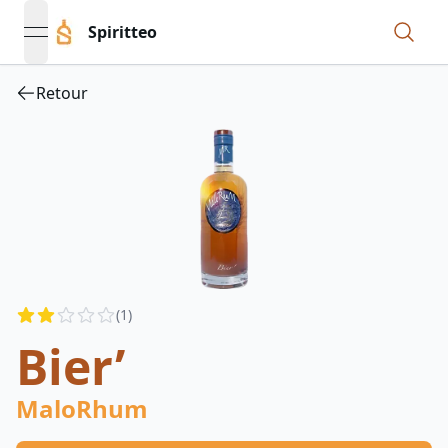
Spiritteo
open navigation menu
Retour
Reviews
(
1
)
2
out of 5 stars
Bier’
MaloRhum