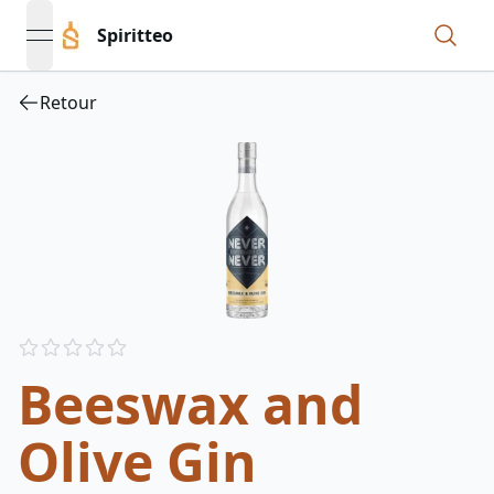
Spiritteo
open navigation menu
Retour
Reviews
out of 5 stars
Beeswax and
Olive Gin