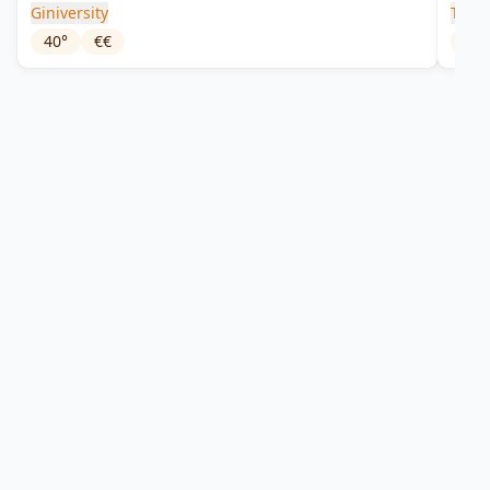
Giniversity
Tiny 
40
°
€€
43
°