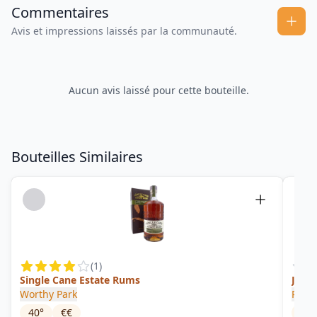
Commentaires
Avis et impressions laissés par la communauté.
Aucun avis laissé pour cette bouteille.
Bouteilles Similaires
(
1
)
Single Cane Estate Rums
Jama
Worthy Park
Plant
40
°
€€
52.