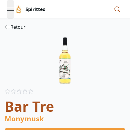
Spiritteo
open navigation menu
Retour
Reviews
out of 5 stars
Bar Tre
Monymusk