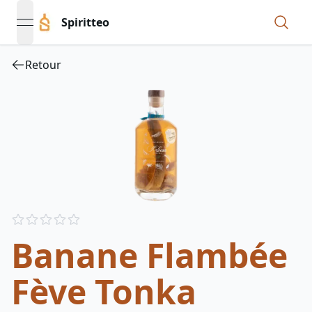
Spiritteo
open navigation menu
Retour
Reviews
out of 5 stars
Banane Flambée
Fève Tonka