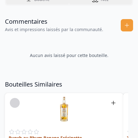
Commentaires
Avis et impressions laissés par la communauté.
Aucun avis laissé pour cette bouteille.
Bouteilles Similaires
Punch au Rhum Banane Frécinette
Ti Ar