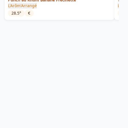
L'Arôm'Arrangé
Les 
28.5
°
€
46.