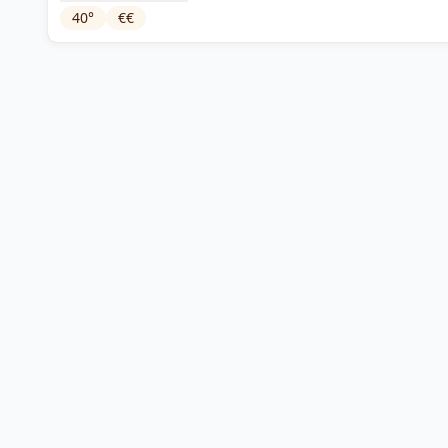
40
°
€€