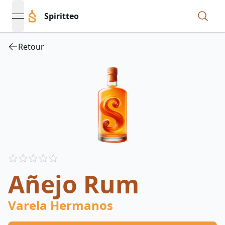
Spiritteo
open navigation menu
Retour
Reviews
out of 5 stars
Añejo Rum
Varela Hermanos