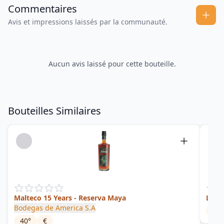
Commentaires
Avis et impressions laissés par la communauté.
Aucun avis laissé pour cette bouteille.
Bouteilles Similaires
Malteco 15 Years - Reserva Maya
La D
Bodegas de America S.A
57
°
40
°
€