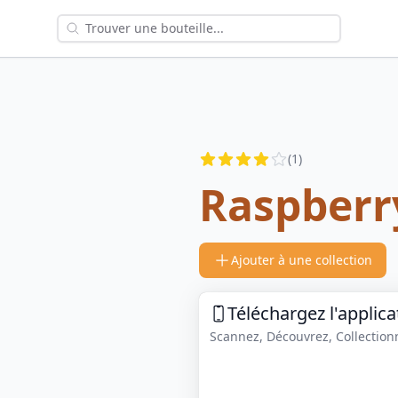
Reviews
(
1
)
4
out of 5 stars
Raspberr
Ajouter à une collection
Téléchargez l'applica
Scannez, Découvrez, Collectionne