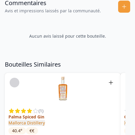
Commentaires
Avis et impressions laissés par la communauté.
Aucun avis laissé pour cette bouteille.
Bouteilles Similaires
(
1
)
Palma Spiced Gin
Citr
Mallorca Distillery
XQ
40.4
°
€€
40
°