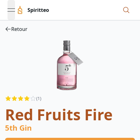
Spiritteo
open navigation menu
Retour
Reviews
(
1
)
4
out of 5 stars
Red Fruits Fire
5th Gin