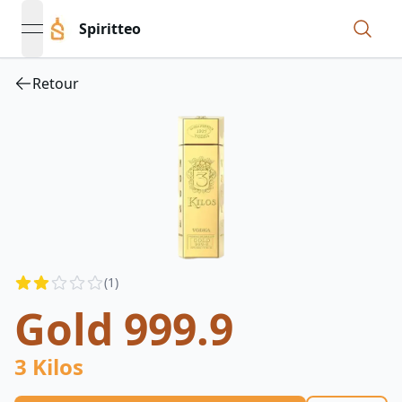
Spiritteo
open navigation menu
Retour
Reviews
(
1
)
2
out of 5 stars
Gold 999.9
3 Kilos