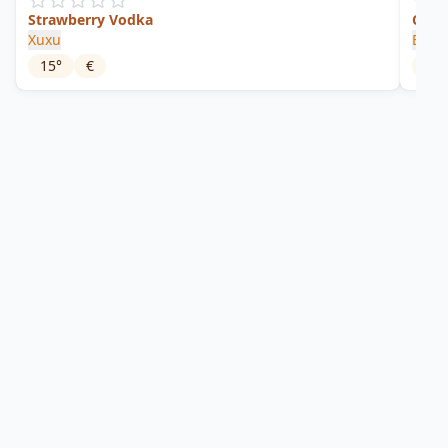
Strawberry Vodka
Cucu
Xuxu
Effen
15
°
€
37.