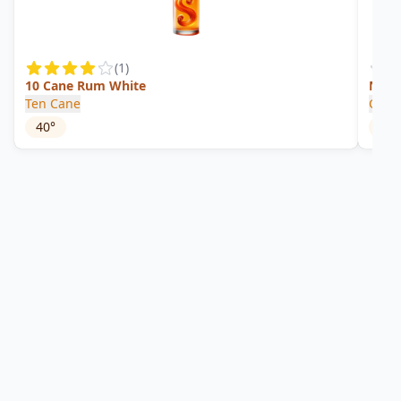
(
1
)
10 Cane Rum White
No. 6
Ten Cane
Caro
40
°
57.