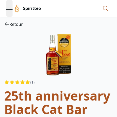
Spiritteo
open navigation menu
Retour
Reviews
(
1
)
4.5
out of 5 stars
25th anniversary
Black Cat Bar