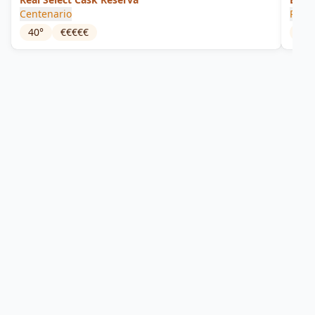
Centenario
Ron 
40
°
€€€€€
65
°