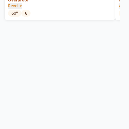
Revolte
Wolf
60
°
€
35
°