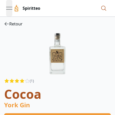
Spiritteo
open navigation menu
Retour
Reviews
(
1
)
4
out of 5 stars
Cocoa
York Gin