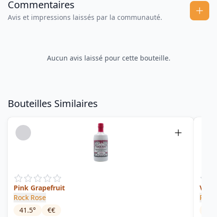
Commentaires
Avis et impressions laissés par la communauté.
Aucun avis laissé pour cette bouteille.
Bouteilles Similaires
Pink Grapefruit
Vine
Rock Rose
Rude
41.5
°
€€
41
°