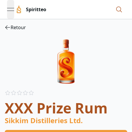
Spiritteo
open navigation menu
Retour
Reviews
out of 5 stars
XXX Prize Rum
Sikkim Distilleries Ltd.