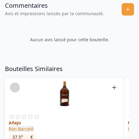
Commentaires
Avis et impressions laissés par la communauté.
Aucun avis laissé pour cette bouteille.
Bouteilles Similaires
Añejo
Magn
Ron Barceló
Olive
37.5
°
€
38
°