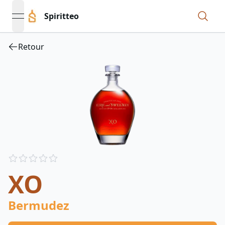
Spiritteo
open navigation menu
Retour
Reviews
out of 5 stars
XO
Bermudez