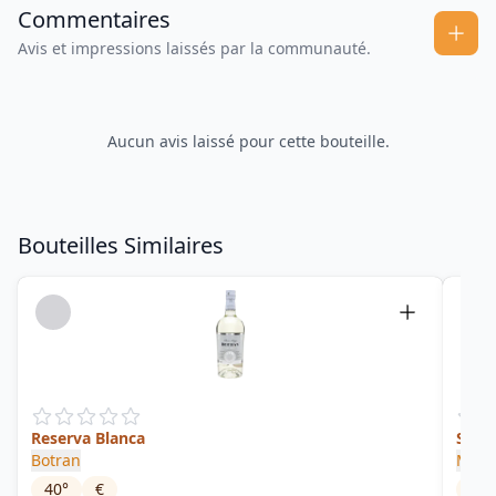
Commentaires
Avis et impressions laissés par la communauté.
Aucun avis laissé pour cette bouteille.
Bouteilles Similaires
Reserva Blanca
Selec
Botran
Malt
40
°
€
40
°