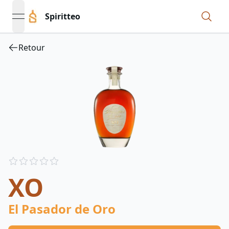
Spiritteo
open navigation menu
Retour
Reviews
out of 5 stars
XO
El Pasador de Oro