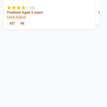
(
1
)
Thailand Aged 5 years
Flow
Cane Island
59.
43
°
€€