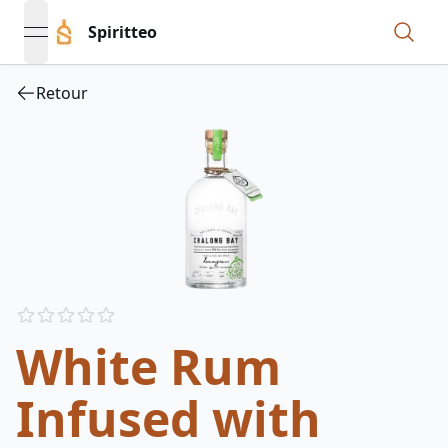
Spiritteo
open navigation menu
Retour
Reviews
out of 5 stars
White Rum
Infused with