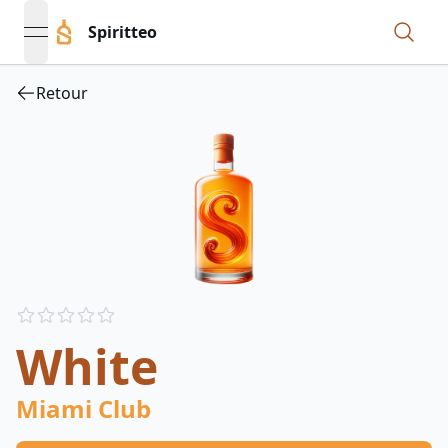
Spiritteo
open navigation menu
Retour
Reviews
out of 5 stars
White
Miami Club