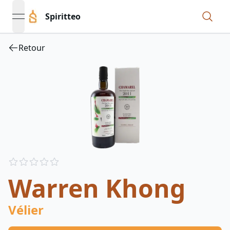
Spiritteo
open navigation menu
Retour
Reviews
out of 5 stars
Warren Khong
Vélier