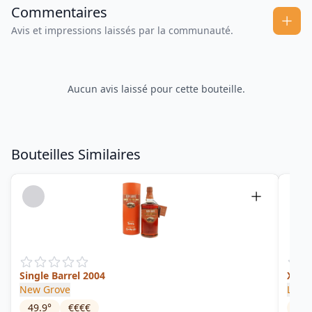
Commentaires
Avis et impressions laissés par la communauté.
Aucun avis laissé pour cette bouteille.
Bouteilles Similaires
Single Barrel 2004
XO S
New Grove
Labo
49.9
°
€€€€
42.