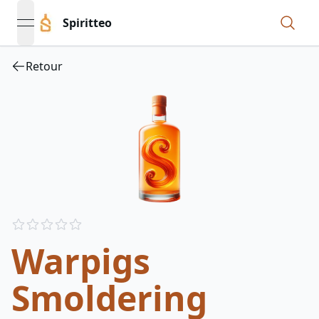
Spiritteo
open navigation menu
Retour
Reviews
out of 5 stars
Warpigs
Smoldering