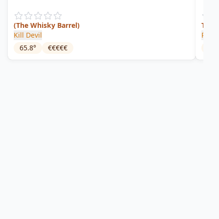
(The Whisky Barrel)
Trini
Kill Devil
Plant
65.8
°
€€€€€
42
°