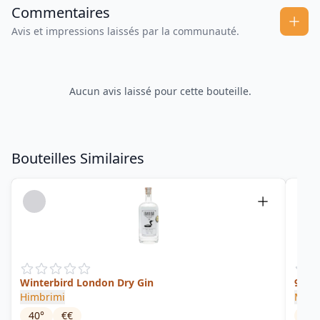
Commentaires
Avis et impressions laissés par la communauté.
Aucun avis laissé pour cette bouteille.
Bouteilles Similaires
Winterbird London Dry Gin
9 Mo
Himbrimi
Marti
40
°
€€
40
°