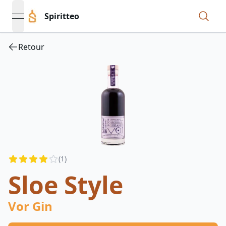
Spiritteo
open navigation menu
Retour
Reviews
(
1
)
4
out of 5 stars
Sloe Style
Vor Gin