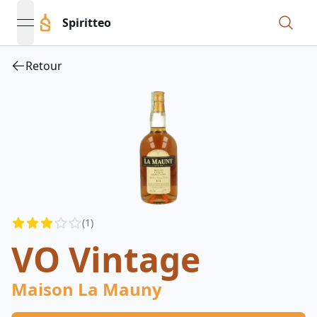
Spiritteo
open navigation menu
Retour
Reviews
(
1
)
3
out of 5 stars
VO Vintage
Maison La Mauny