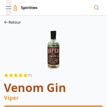
Spiritteo
open navigation menu
Retour
Reviews
(
1
)
5
out of 5 stars
Venom Gin
Viper