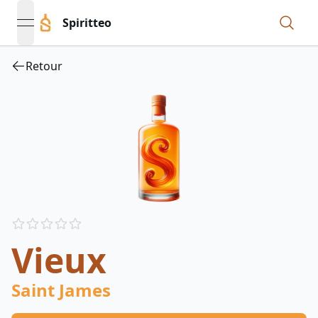
Spiritteo
open navigation menu
Retour
Reviews
out of 5 stars
Vieux
Saint James