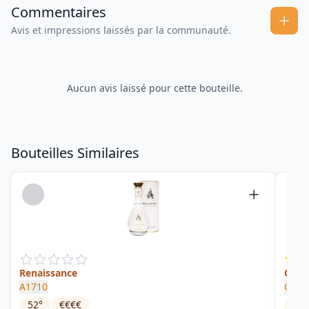
Commentaires
Avis et impressions laissés par la communauté.
Aucun avis laissé pour cette bouteille.
Bouteilles Similaires
Renaissance
Crèm
A1710
Clém
52
°
€€€€
18
°