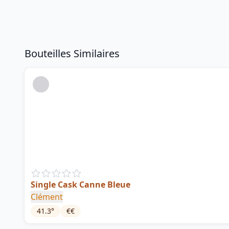
Bouteilles Similaires
Single Cask Canne Bleue
Clément
41.3
°
€€