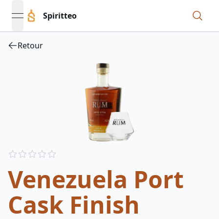
Spiritteo
open navigation menu
Retour
Reviews
out of 5 stars
Venezuela Port
Cask Finish