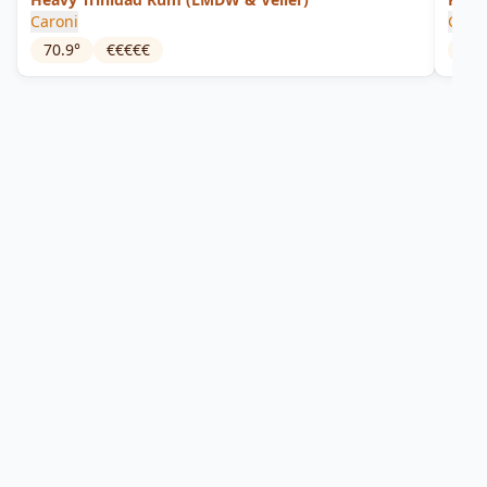
Caroni
Caro
70.9
°
€€€€€
43
°