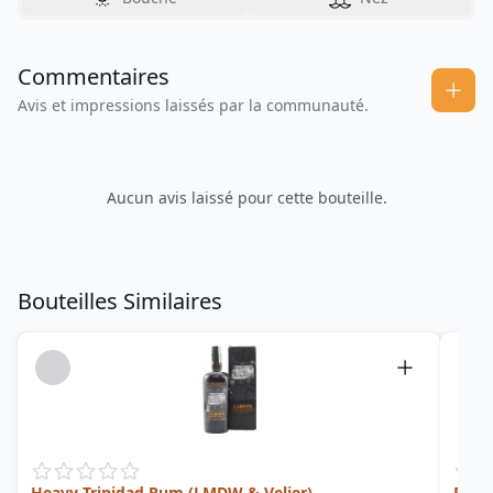
Commentaires
Avis et impressions laissés par la communauté.
Aucun avis laissé pour cette bouteille.
Bouteilles Similaires
Heavy Trinidad Rum (LMDW & Velier)
Prov