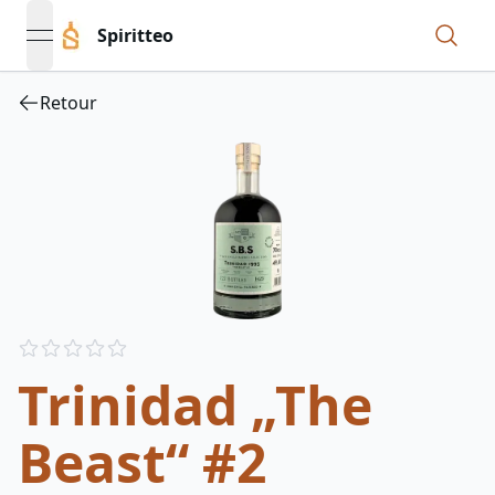
Spiritteo
open navigation menu
Retour
Reviews
out of 5 stars
Trinidad „The
Beast“ #2