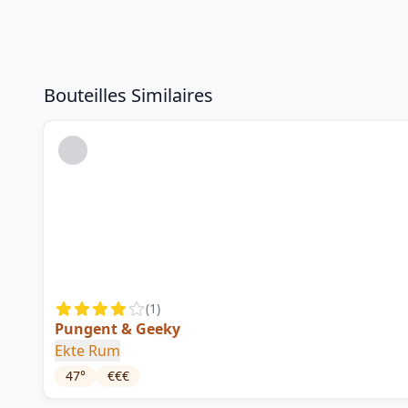
Bouteilles Similaires
(
1
)
Pungent & Geeky
Ekte Rum
47
°
€€€