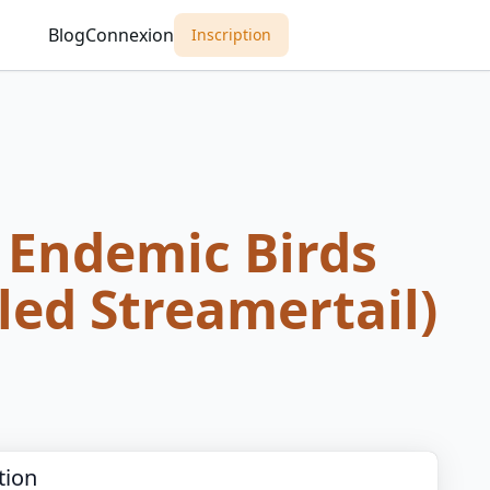
Blog
Connexion
Inscription
 Endemic Birds
lled Streamertail)
tion