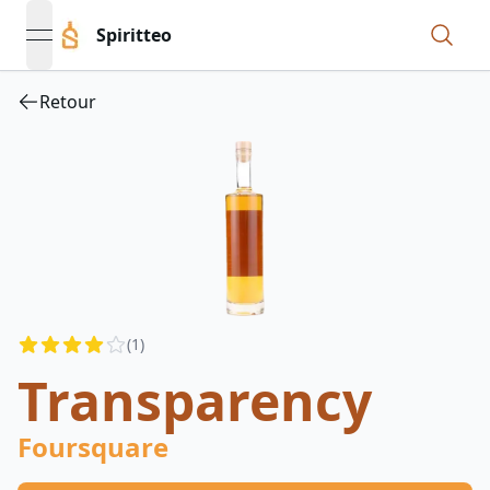
Spiritteo
open navigation menu
Retour
Reviews
(
1
)
4
out of 5 stars
Transparency
Foursquare