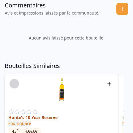
Commentaires
Avis et impressions laissés par la communauté.
Aucun avis laissé pour cette bouteille.
Bouteilles Similaires
Hunte's 10 Year Reserve
Last
Foursquare
Moun
43
°
€€€€€
52.