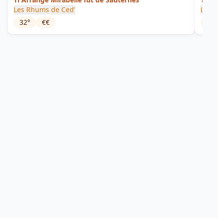
Les Rhums de Ced'
Les 
32
°
€€
32
°