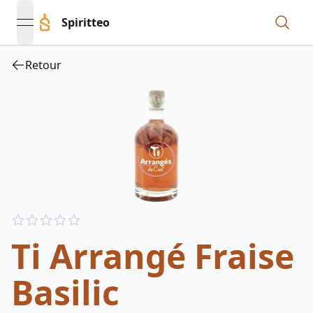
Spiritteo
open navigation menu
Retour
Reviews
out of 5 stars
Ti Arrangé Fraise
Basilic