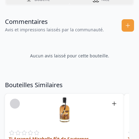
Commentaires
Avis et impressions laissés par la communauté.
Aucun avis laissé pour cette bouteille.
Bouteilles Similaires
Ti Arrangé Mirabelle fût de Sauternes
Ti Ar