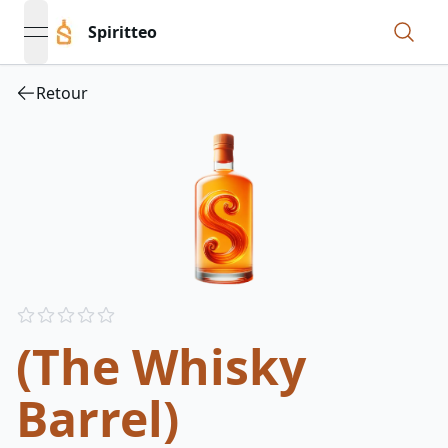
Spiritteo
open navigation menu
Retour
Reviews
out of 5 stars
(The Whisky
Barrel)