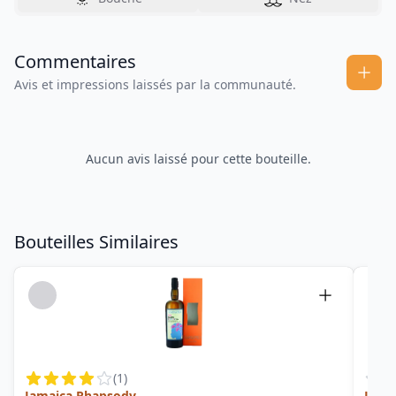
Commentaires
Avis et impressions laissés par la communauté.
Aucun avis laissé pour cette bouteille.
Bouteilles Similaires
(
1
)
Jamaica Rhapsody
Jade