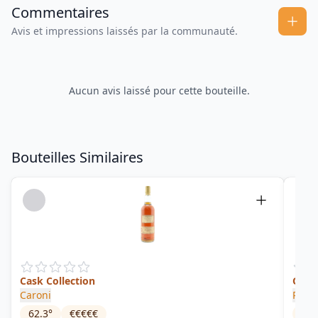
Commentaires
Avis et impressions laissés par la communauté.
Aucun avis laissé pour cette bouteille.
Bouteilles Similaires
Cask Collection
Old T
Caroni
Rum 
62.3
°
€€€€€
45
°