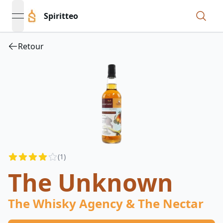
Spiritteo
open navigation menu
Retour
Reviews
(
1
)
4
out of 5 stars
The Unknown
The Whisky Agency & The Nectar