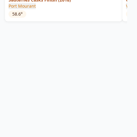
Port Mourant
Vom 
58.6
°
45
°