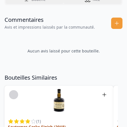
Commentaires
Avis et impressions laissés par la communauté.
Aucun avis laissé pour cette bouteille.
Bouteilles Similaires
(
1
)
Sauternes Casks Finish (2018)
Guya