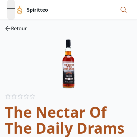
Spiritteo
open navigation menu
Retour
Reviews
out of 5 stars
The Nectar Of
The Daily Drams