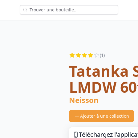
Reviews
(
1
)
4
out of 5 stars
Tatanka 
LMDW 60t
Neisson
Ajouter à une collection
Téléchargez l'applica