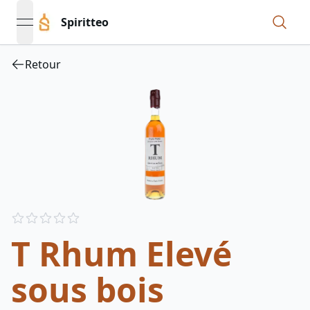
Spiritteo
open navigation menu
Retour
Reviews
out of 5 stars
T Rhum Elevé
sous bois