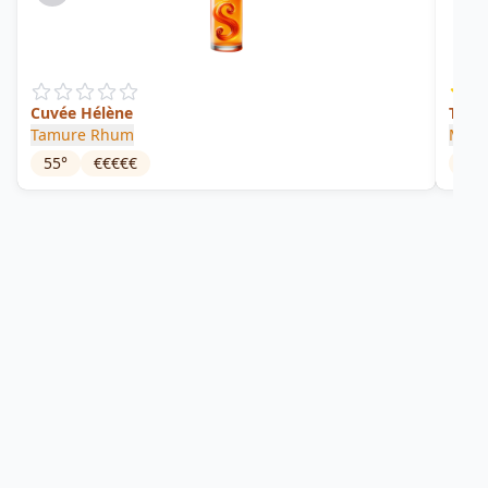
Cuvée Hélène
Tahit
Tamure Rhum
Mana
55
°
€€€€€
43
°