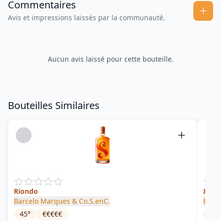
Commentaires
Avis et impressions laissés par la communauté.
Aucun avis laissé pour cette bouteille.
Bouteilles Similaires
Riondo
8 Añ
Barcelo Marques & Co.S.enC.
Baca
45
°
€€€€€
40
°