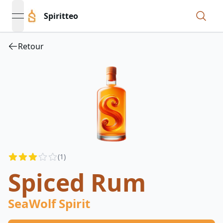
Spiritteo
open navigation menu
Retour
Reviews
(
1
)
2.5
out of 5 stars
Spiced Rum
SeaWolf Spirit