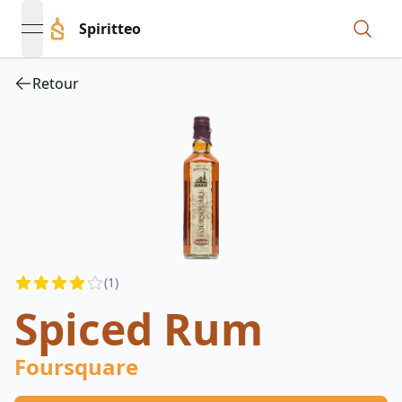
Spiritteo
open navigation menu
Retour
Reviews
(
1
)
3.5
out of 5 stars
Spiced Rum
Foursquare