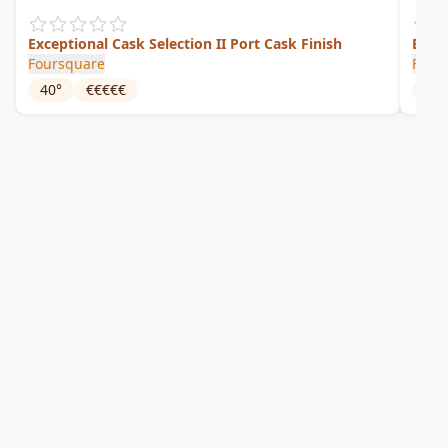
Exceptional Cask Selection II Port Cask Finish
Barb
Foursquare
Four
40
°
€€€€€
60.