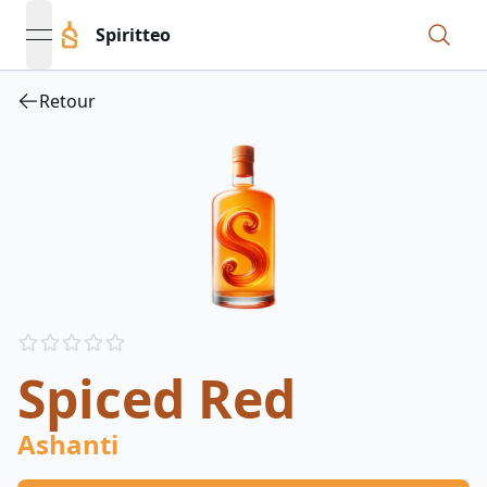
Spiritteo
open navigation menu
Retour
Reviews
out of 5 stars
Spiced Red
Ashanti