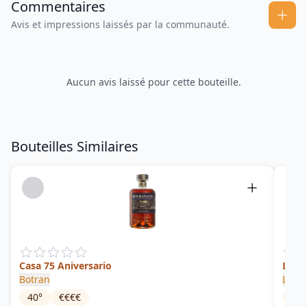
Commentaires
Avis et impressions laissés par la communauté.
Aucun avis laissé pour cette bouteille.
Bouteilles Similaires
Casa 75 Aniversario
Libre
Botran
La Fa
40
°
€€€€
40
°