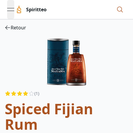
Spiritteo
open navigation menu
Retour
Reviews
(
1
)
3.5
out of 5 stars
Spiced Fijian
Rum