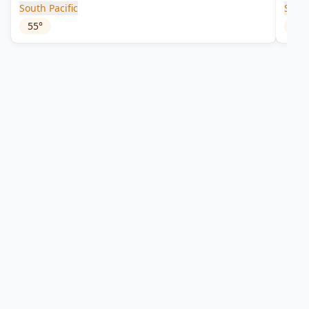
South Pacific
Sama
55
°
45
°