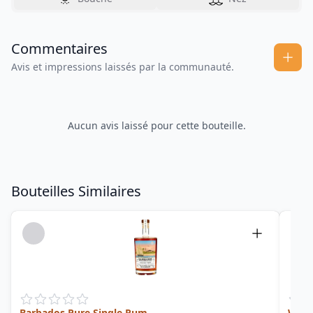
Commentaires
Avis et impressions laissés par la communauté.
Aucun avis laissé pour cette bouteille.
Bouteilles Similaires
Barbados Pure Single Rum
Warr