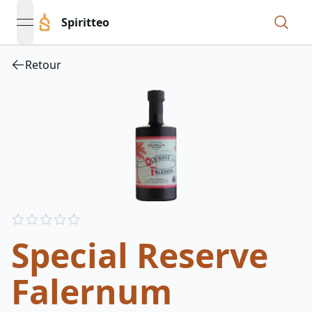
Spiritteo
open navigation menu
Retour
Reviews
out of 5 stars
Special Reserve
Falernum