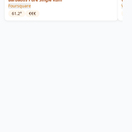
Foursquare
Vélie
61.2
°
€€€
66
°