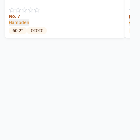
No. 7
Jama
Hampden
Anam
60.2
°
€€€€€
64.