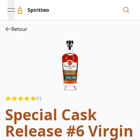
Spiritteo
open navigation menu
Retour
Reviews
(
1
)
4.5
out of 5 stars
Special Cask
Release #6 Virgin