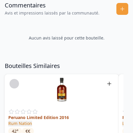
Commentaires
Avis et impressions laissés par la communauté.
Aucun avis laissé pour cette bouteille.
Bouteilles Similaires
Peruano Limited Edition 2016
Péro
Rum Nation
La M
42
°
€€
45
°