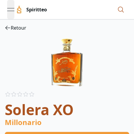
Spiritteo
open navigation menu
Retour
Reviews
out of 5 stars
Solera XO
Millonario