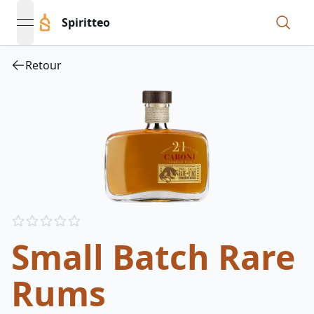
Spiritteo
open navigation menu
Retour
Reviews
out of 5 stars
Small Batch Rare
Rums