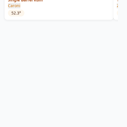
Caroni
Zaka
52.3
°
45
°