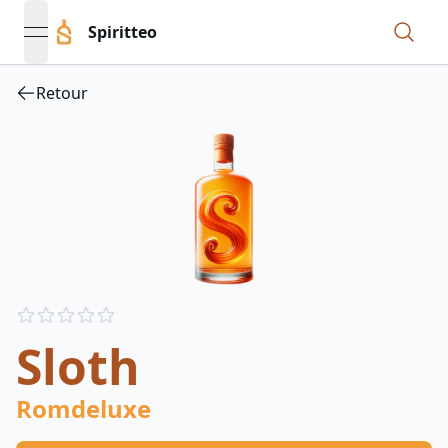
Spiritteo
open navigation menu
Retour
Reviews
out of 5 stars
Sloth
Romdeluxe