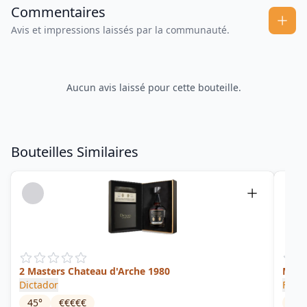
Commentaires
Avis et impressions laissés par la communauté.
Aucun avis laissé pour cette bouteille.
Bouteilles Similaires
2 Masters Chateau d'Arche 1980
Mon
Dictador
Famil
45
°
€€€€€
57
°