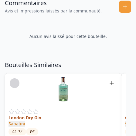
Commentaires
Avis et impressions laissés par la communauté.
Aucun avis laissé pour cette bouteille.
Bouteilles Similaires
London Dry Gin
Old 
Sabatini
Sacr
41.3
°
€€
48
°