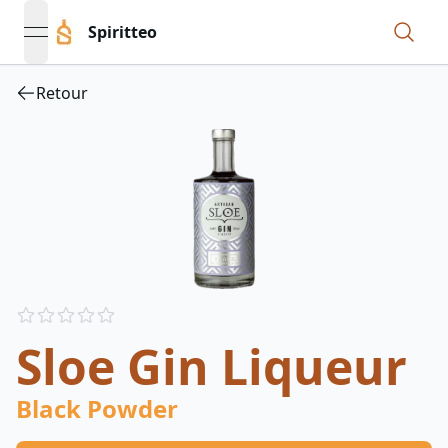
Spiritteo
open navigation menu
Retour
Reviews
out of 5 stars
Sloe Gin Liqueur
Black Powder