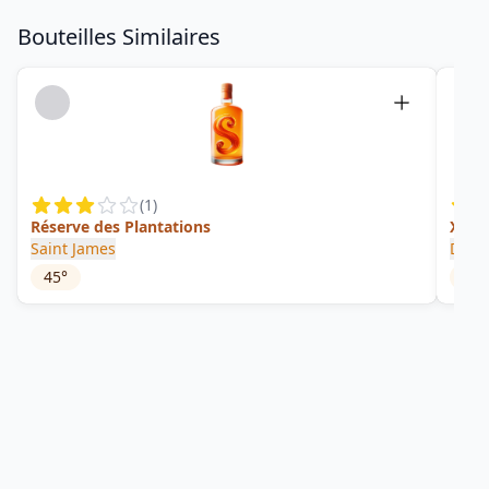
Bouteilles Similaires
(
1
)
Réserve des Plantations
XO -
Saint James
Depa
45
°
45
°