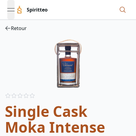
Spiritteo
open navigation menu
Retour
Reviews
out of 5 stars
Single Cask
Moka Intense