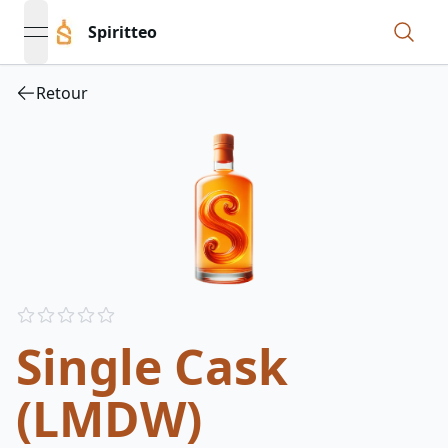
Spiritteo
open navigation menu
Retour
Reviews
out of 5 stars
Single Cask
(LMDW)