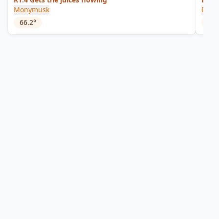
Monymusk
Plant
66.2
°
56.