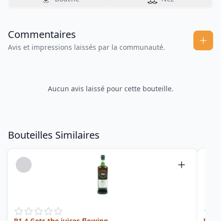
Commentaires
Avis et impressions laissés par la communauté.
Aucun avis laissé pour cette bouteille.
Bouteilles Similaires
R1.4 Gets the juices flowing
Extr