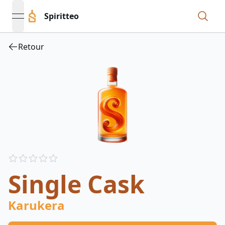
Spiritteo
open navigation menu
Retour
Reviews
out of 5 stars
Single Cask
Karukera